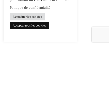
Politique de confidentialité
Paramétrer les cookies
Accepter tous les cookies
L’atelier
Points de vente
Savoir-faire
Livraison et retour
Projets
FAQ
Actualités
Instagram
Presse
Facebook
Contactez-nous
Linkedin
Professionnels
Pinterest