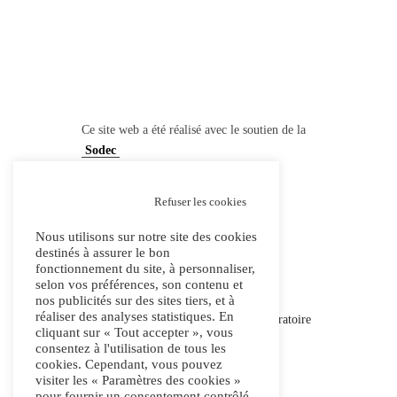
Ce site web a été réalisé avec le soutien de la
Sodec
Refuser les cookies
Web design & développement
Nous utilisons sur notre site des cookies
destinés à assurer le bon
noir-de-mars.com
fonctionnement du site, à personnaliser,
selon vos préférences, son contenu et
Crédit photos
nos publicités sur des sites tiers, et à
réaliser des analyses statistiques. En
Gaby Dalia, Katya Konioukhova, Laboratoire
cliquant sur « Tout accepter », vous
Textile
consentez à l'utilisation de tous les
cookies. Cependant, vous pouvez
visiter les « Paramètres des cookies »
pour fournir un consentement contrôlé.