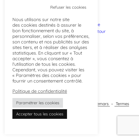
Refuser les cookies
Nous utilisons sur notre site
L’atelier
Points de vente
des cookies destinés à assurer le
bon fonctionnement du site, à
Savoir-faire
Livraison et retour
personnaliser, selon vos préférences,
Projets
FAQ
son contenu et nos publicités sur des
sites tiers, et à réaliser des analyses
statistiques. En cliquant sur « Tout
Actualités
Instagram
accepter », vous consentez à
Presse
Facebook
l'utilisation de tous les cookies.
Contactez-nous
Linkedin
Cependant, vous pouvez visiter les
Professionnels
Pinterest
« Paramètres des cookies » pour
fournir un consentement contrôlé.
Inscrivez-vous à l’infolettre
Politique de confidentialité
infolettre
Paramétrer les cookies
2025@laboratoirertextile – Site web par
noirdemars
–
Termes
et conditions
Accepter tous les cookies