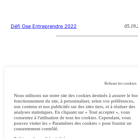
Défi Ose Entreprendre 2022
05.19.
L’atelier
Points de vente
Refuser les cookies
Savoir-faire
Livraison et retour
Nous utilisons sur notre site des cookies destinés à assurer le bo
Projets
FAQ
fonctionnement du site, à personnaliser, selon vos préférences,
son contenu et nos publicités sur des sites tiers, et à réaliser des
analyses statistiques. En cliquant sur « Tout accepter », vous
consentez à l'utilisation de tous les cookies. Cependant, vous
pouvez visiter les « Paramètres des cookies » pour fournir un
consentement contrôlé.