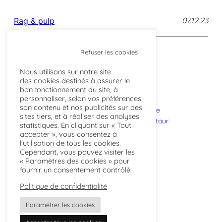
07.12.23
Rag & pulp
Refuser les cookies
Nous utilisons sur notre site
des cookies destinés à assurer le
bon fonctionnement du site, à
personnaliser, selon vos préférences,
son contenu et nos publicités sur des
L’atelier
Points de vente
sites tiers, et à réaliser des analyses
Savoir-faire
Livraison et retour
statistiques. En cliquant sur « Tout
Projets
FAQ
accepter », vous consentez à
l'utilisation de tous les cookies.
Cependant, vous pouvez visiter les
Actualités
Instagram
« Paramètres des cookies » pour
Presse
Facebook
fournir un consentement contrôlé.
Contactez-nous
Linkedin
Politique de confidentialité
Professionnels
Pinterest
Paramétrer les cookies
Inscrivez-vous à l’infolettre
infolettre