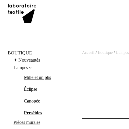
Aller
au
contenu
Accueil
/
Boutique
/
Lampes
BOUTIQUE
✦ Nouveautés
Lampes
Mille et un plis
Éclipse
Canopée
Perséides
Pièces murales