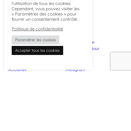
l'utilisation de tous les cookies.
Cependant, vous pouvez visiter les
« Paramètres des cookies » pour
fournir un consentement contrôlé.
Politique de confidentialité
Paramétrer les cookies
L’atelier
Points de vente
Savoir-faire
Livraison et retour
Accepter tous les cookies
Projets
FAQ
Actualités
Instagram
Presse
Facebook
Contactez-nous
Linkedin
Professionnels
Pinterest
Inscrivez-vous à l’infolettre
infolettre
2025@laboratoirertextile – Site web par
noirdemars
–
Termes
et conditions