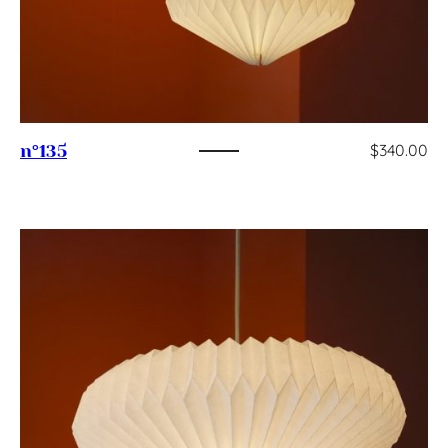
$
340.00
n°135