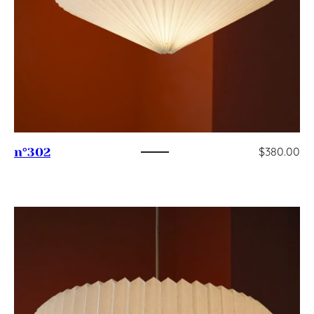
$
380.00
n°302