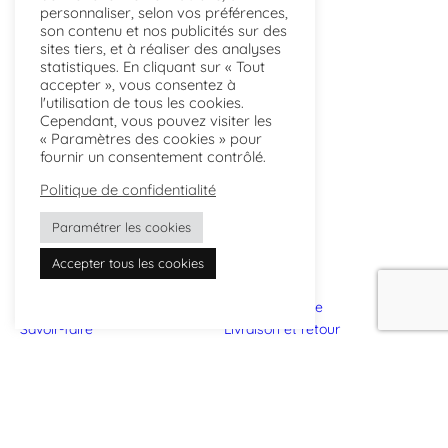
personnaliser, selon vos préférences,
son contenu et nos publicités sur des
sites tiers, et à réaliser des analyses
statistiques. En cliquant sur « Tout
accepter », vous consentez à
l'utilisation de tous les cookies.
Cependant, vous pouvez visiter les
« Paramètres des cookies » pour
fournir un consentement contrôlé.
Politique de confidentialité
Paramétrer les cookies
Accepter tous les cookies
L’atelier
Points de vente
Savoir-faire
Livraison et retour
Projets
FAQ
Actualités
Instagram
Presse
Facebook
Contactez-nous
Linkedin