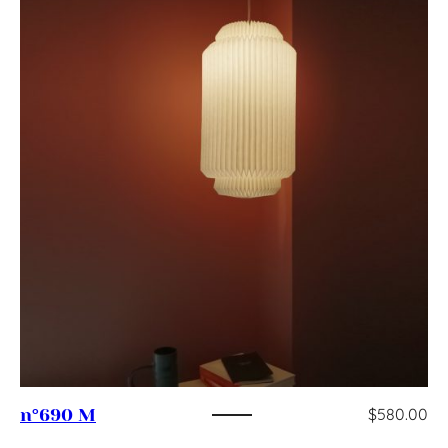
$
580.00
n°690 M