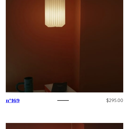
$
295.00
n°169