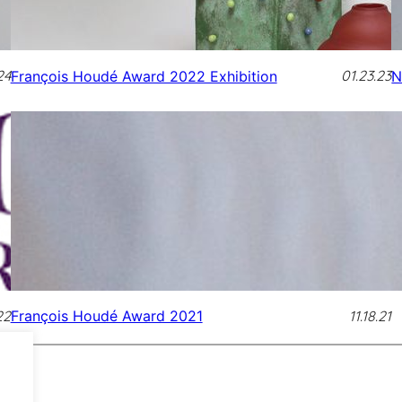
24
01.23.23
François Houdé Award 2022 Exhibition
N
22
11.18.21
François Houdé Award 2021